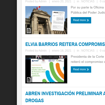
Posted by
Admin
|
enero 20, 2021
|
in :
NOTICIAS
|
0 c
Por su parte la Oficina
Pública del Poder Judici
Read more
ELVIA BARRIOS REITERA COMPROMI
Posted by
Admin
|
enero 18, 2021
|
in :
NOTICIAS
|
0 c
Presidenta de la Corte 
reiteró el compromiso d
Read more
ABREN INVESTIGACIÓN PRELIMINAR A
DROGAS