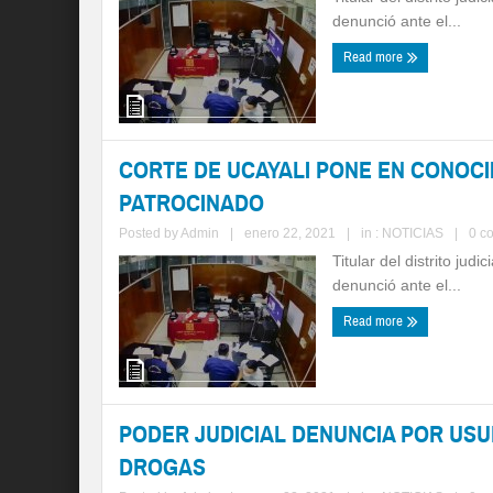
denunció ante el...
Read more
CORTE DE UCAYALI PONE EN CONOCI
PATROCINADO
Posted by
Admin
|
enero 22, 2021
|
in :
NOTICIAS
|
0 c
Titular del distrito jud
denunció ante el...
Read more
PODER JUDICIAL DENUNCIA POR USU
DROGAS