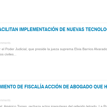
CILITAN IMPLEMENTACIÓN DE NUEVAS TECNOLOG
omments
r el Poder Judicial, que preside la jueza suprema Elvia Barrios Alvar
s civiles...
MIENTO DE FISCALÍA ACCIÓN DE ABOGADO QUE H
omments
icial, Américo Torres, rechaza actos irregulares del referido letrado. La 