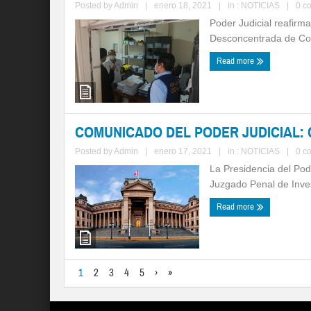
Posted by
Admin
|
enero 18, 2021
|
in :
NOTICIAS
|
0 c
Poder Judicial reafirm
Desconcentrada de Con
Read more
COMUNICADO DEL PODER JUDICIAL:
Posted by
Admin
|
enero 17, 2021
|
in :
NOTICIAS
|
0 c
La Presidencia del Pode
Juzgado Penal de Invest
Read more
1
2
3
4
5
›
»