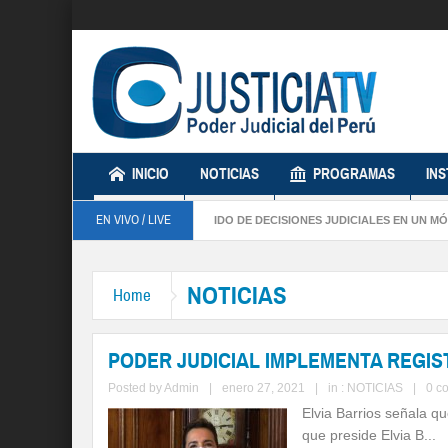
INICIO
NOTICIAS
PROGRAMAS
IN
EN VIVO / LIVE
MENTA REGISTRO SOBRE SENTIDO DE DECISIONES JUDICIALES EN UN MÓDULO 
NOTICIAS
Home
PODER JUDICIAL IMPLEMENTA REGIS
Posted by
Admin
|
enero 27, 2021
|
in :
NOTICIAS
|
0 c
Elvia Barrios señala qu
que preside Elvia B...