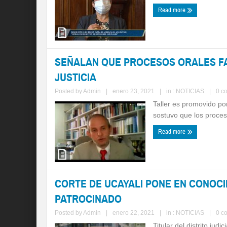
Read more
SEÑALAN QUE PROCESOS ORALES FA
JUSTICIA
Posted by
Admin
|
enero 23, 2021
|
in :
NOTICIAS
|
0 c
Taller es promovido po
sostuvo que los proceso
Read more
CORTE DE UCAYALI PONE EN CONOCI
PATROCINADO
Posted by
Admin
|
enero 22, 2021
|
in :
NOTICIAS
|
0 c
Titular del distrito jud