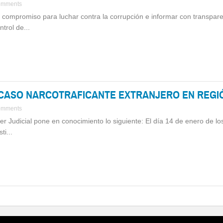
omments
a compromiso para luchar contra la corrupción e informar con transpar
trol de...
 CASO NARCOTRAFICANTE EXTRANJERO EN REGIÓ
omments
r Judicial pone en conocimiento lo siguiente: El día 14 de enero de los
i...