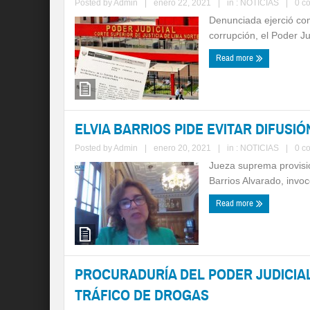
Posted by
Admin
|
enero 22, 2021
|
in :
NOTICIAS
|
0 c
Denunciada ejerció com
corrupción, el Poder Ju
Read more
ELVIA BARRIOS PIDE EVITAR DIFUSI
Posted by
Admin
|
enero 20, 2021
|
in :
NOTICIAS
|
0 c
Jueza suprema provisio
Barrios Alvarado, invocó
Read more
PROCURADURÍA DEL PODER JUDICIA
TRÁFICO DE DROGAS