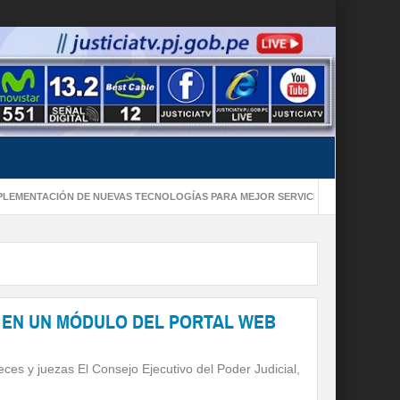
ACIÓN DE NUEVAS TECNOLOGÍAS PARA MEJOR SERVICIO DE JUSTICIA
CO
S EN UN MÓDULO DEL PORTAL WEB
ueces y juezas El Consejo Ejecutivo del Poder Judicial,