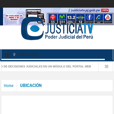
UBICACIÓN
O DE DECISIONES JUDICIALES EN UN MÓDULO DEL PORTAL WEB
SEÑALAN 
S DE GÉNERO EN CASOS DE VIOLENCIA FAMILIAR
PROCURADURÍA DEL POD
UBICACIÓN
Home