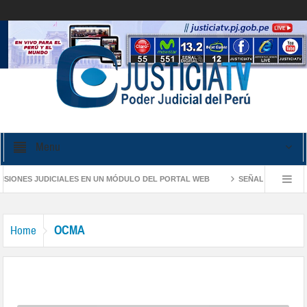
Menu
ES JUDICIALES EN UN MÓDULO DEL PORTAL WEB
SEÑALAN QUE PROCESOS
N CASOS DE VIOLENCIA FAMILIAR
PROCURADURÍA DEL PODER JUDICIAL D
OCMA
Home