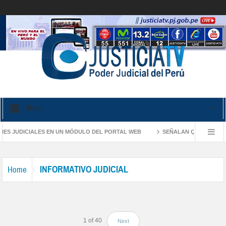
Menu
UDICIALES EN UN MÓDULO DEL PORTAL WEB
SEÑALAN QUE PROCESOS ORA
SOS DE VIOLENCIA FAMILIAR
PROCURADURÍA DEL PODER JUDICIAL DENU
INFORMATIVO JUDICIAL
Home
1
of
40
Next